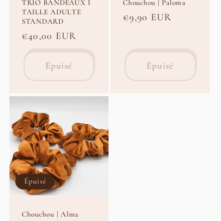
TRIO BANDEAUX I
Chouchou | Paloma
TAILLE ADULTE
Prix
€9,90 EUR
STANDARD
habituel
Prix
€40,00 EUR
habituel
Épuisé
Épuisé
Épuisé
Chouchou | Alma