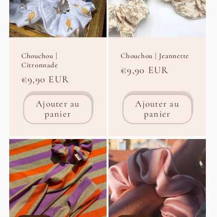
t
i
Chouchou |
Chouchou | Jeannette
o
Citronnade
Prix
€9,90 EUR
Prix
€9,90 EUR
habituel
n
habituel
Ajouter au
Ajouter au
:
panier
panier