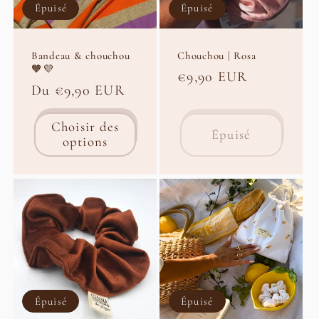
Épuisé
Épuisé
Bandeau & chouchou
Chouchou | Rosa
🧡💜
Prix
€9,90 EUR
Prix
Du €9,90 EUR
habituel
habituel
Choisir des
Épuisé
options
Épuisé
Épuisé