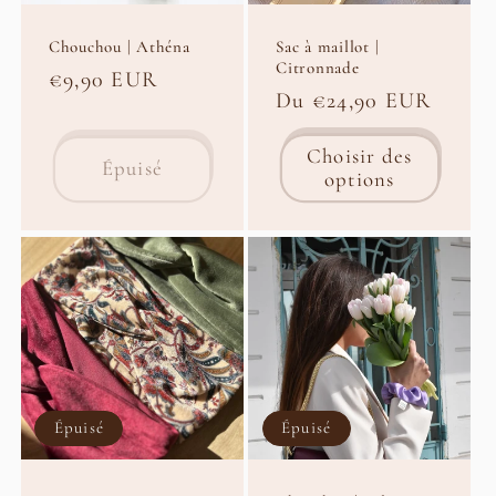
Chouchou | Athéna
Sac à maillot |
Citronnade
Prix
€9,90 EUR
Prix
Du €24,90 EUR
habituel
habituel
Choisir des
Épuisé
options
Épuisé
Épuisé