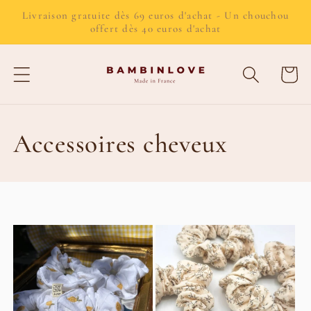
et passer
Livraison gratuite dès 69 euros d'achat - Un chouchou
au
offert dès 40 euros d'achat
contenu
Panier
C
Accessoires cheveux
o
l
l
e
c