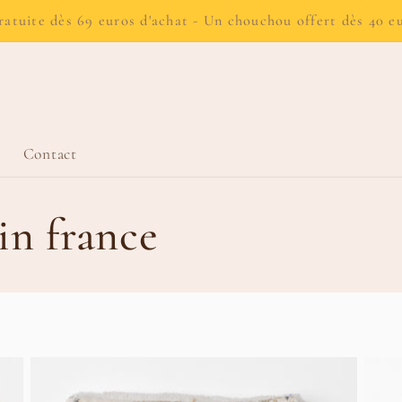
ratuite dès 69 euros d'achat - Un chouchou offert dès 40 e
Contact
in france