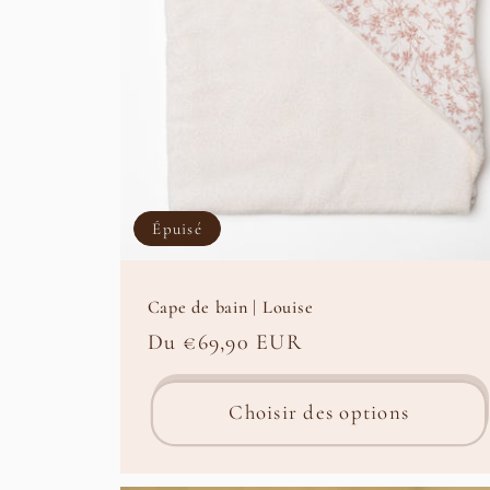
Épuisé
Cape de bain | Louise
Prix
Du €69,90 EUR
habituel
Choisir des options