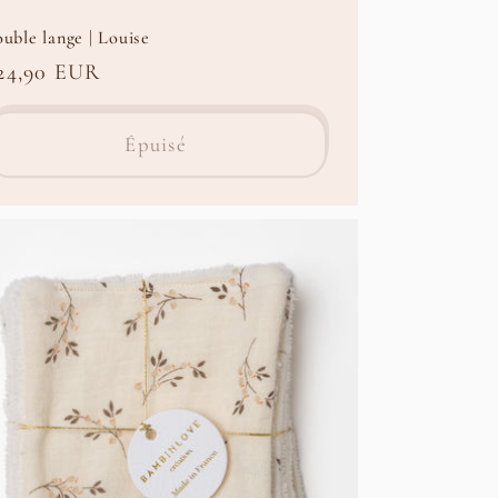
uble lange | Louise
rix
24,90 EUR
abituel
Épuisé