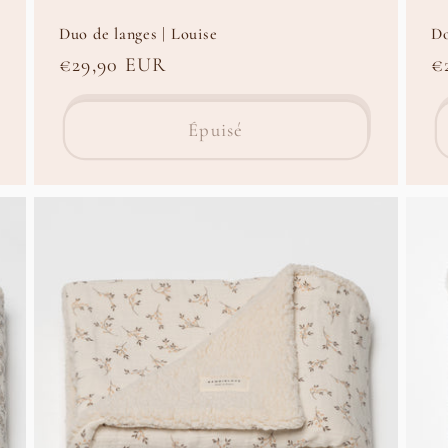
Duo de langes | Louise
Do
Prix
€29,90 EUR
P
€
habituel
h
Épuisé