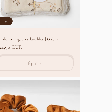
puisé
t de 10 lingettes lavables | Gabin
rix
24,90 EUR
abituel
Épuisé