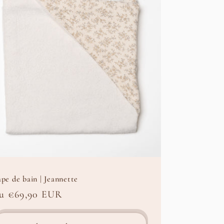
pe de bain | Jeannette
rix
u €69,90 EUR
abituel