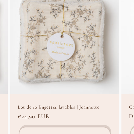
Lot de 10 lingettes lavables | Jeannette
Ca
Prix
€24,90 EUR
P
D
habituel
h