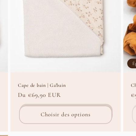
É
Cape de bain | Ga'bain
Ch
Prix
Du €69,90 EUR
P
€
habituel
h
Choisir des options