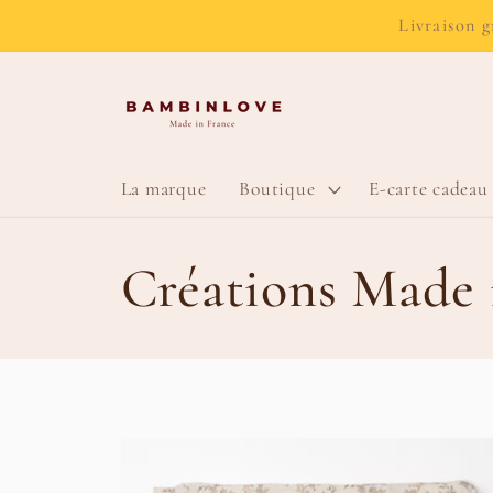
et passer
Livraison g
au
contenu
La marque
Boutique
E-carte cadeau
C
Créations Made 
o
l