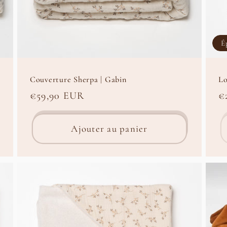
É
Couverture Sherpa | Gabin
Lo
Prix
€59,90 EUR
P
€
habituel
h
Ajouter au panier