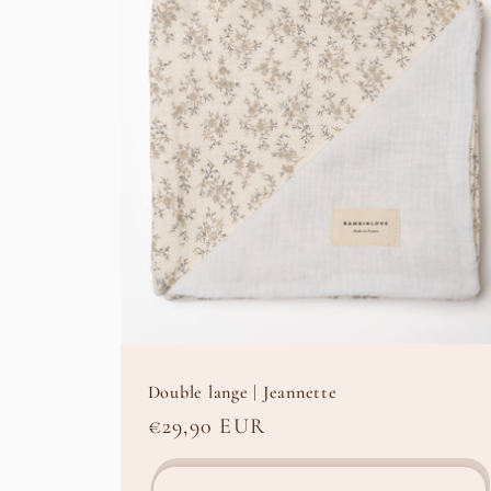
l
e
c
t
i
o
Double lange | Jeannette
n
Prix
€29,90 EUR
habituel