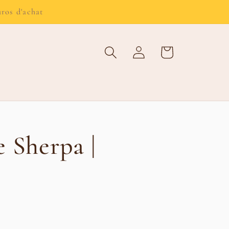
uros d'achat
Connexion
Panier
 Sherpa |