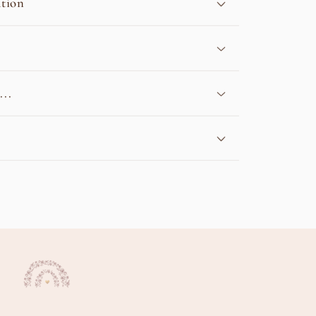
tion
...