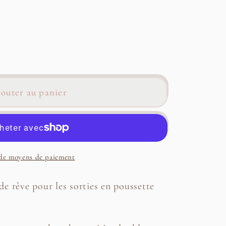
r
outer au panier
re
e
 de moyens de paiement
e rêve pour les sorties en poussette