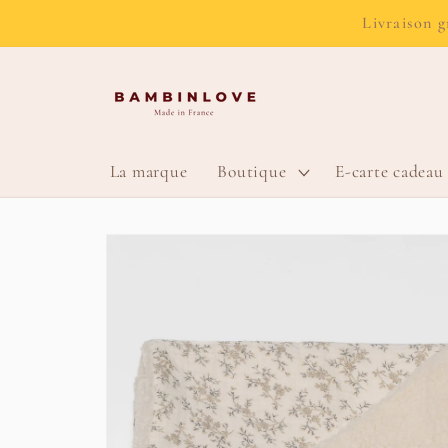
et passer
Livraison g
au
contenu
La marque
Boutique
E-carte cadeau
Passer aux
informations
produits