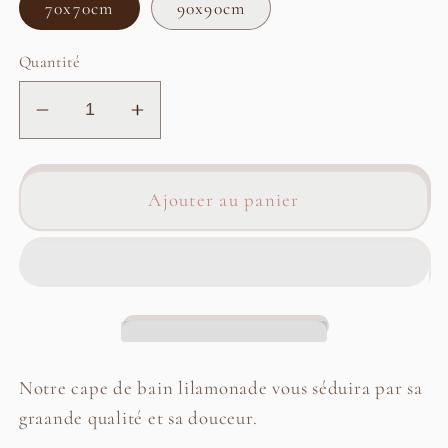
70x70cm
90x90cm
Quantité
Réduire
Augmenter
la
la
quantité
quantité
de
de
Ajouter au panier
Cape
Cape
de
de
bain
bain
lilamonade
lilamonade
Notre cape de bain lilamonade vous séduira par sa
graande qualité et sa douceur.