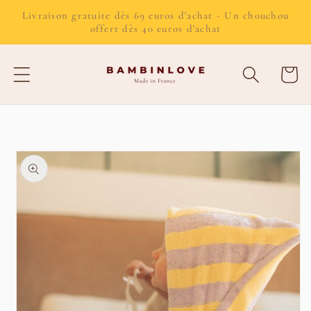
et passer
Livraison gratuite dès 69 euros d'achat - Un chouchou
au
offert dès 40 euros d'achat
contenu
Panier
Passer aux
informations
produits