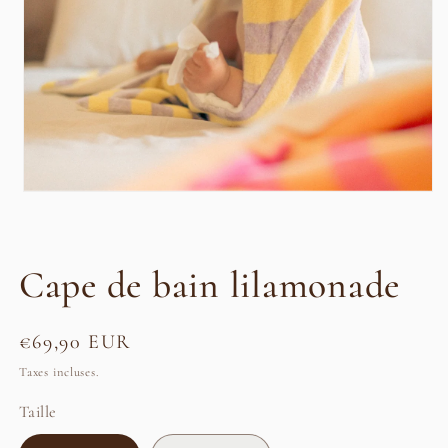
Ouvrir
le
média
1
dans
Cape de bain lilamonade
une
fenêtre
modale
Prix
€69,90 EUR
habituel
Taxes incluses.
Taille